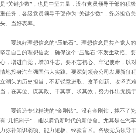
是“关键少数”，也是中坚力量，没有党员领导干部的
重任务，各级党员领导干部作为“关键少数”，务必担负关键责任
头、当好表率。
要筑好理想信念的“压舱石”。理想信念是共产党人的政治灵魂
坚定自己的理想信念，确保这个“压舱石”不发生动摇
心，增进自觉，增加斗志。要不忘初心、牢记使命
情地投身汽车强国伟大实践。要深刻领会公司发展新征程、新使
立潮头的历史担当，不断锐意进取、改革创新、攻坚克
当，在其位、谋其政、干其事、求其效，努力作
要锻造专业精进的“金刚钻”。没有金刚钻，揽
有“几把刷子”，难以肩负新时代的新使命。尤其是在
力弥补知识弱项、能力短板、经验盲区。各级党员领导