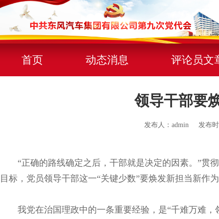
首页
动态消息
评论员文
领导干部要
发布人：admin
发布时间
“正确的路线确定之后，干部就是决定的因素。”贯彻落
目标，党员领导干部这一“关键少数”要焕发新担当新作
我党在治国理政中的一条重要经验，是“千难万难，