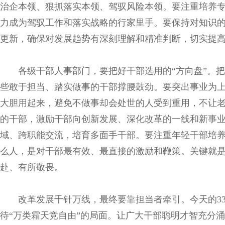
治企本领、狠抓落实本领、驾驭风险本领。要注重培养专业作风
力成为驾驭工作和落实战略的行家里手。要保持对知识的“饥饿
更新，确保对发展趋势有深刻理解和精准判断，切实提高
各级干部人事部门，要把好干部选用的“方向盘”。
些敢于担当、踏实做事的干部撑腰鼓劲。要突出事业为上
大胆用起来，避免不做事却会处世的人受到重用，不让老
的干部，激励干部向创新发展、深化改革的一线和新事
域、跨职能交流，培育多面手干部。要注重年轻干部培养
么人，是对干部最有效、最直接的激励和鞭策
赴、有所敬畏。
改革发展千针万线，最终要靠担当者牵引。今天的3377
待“万类霜天竞自由”的局面。让广大干部聪明才智充分涌流