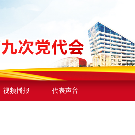
视频播报
代表声音