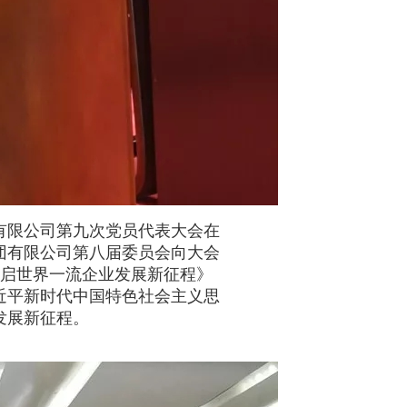
车集团有限公司第九次党员代表大会在
车集团有限公司第八届委员会向大会
开启世界一流企业发展新征程》
，以习近平新时代中国特色社会主义思
新征程。