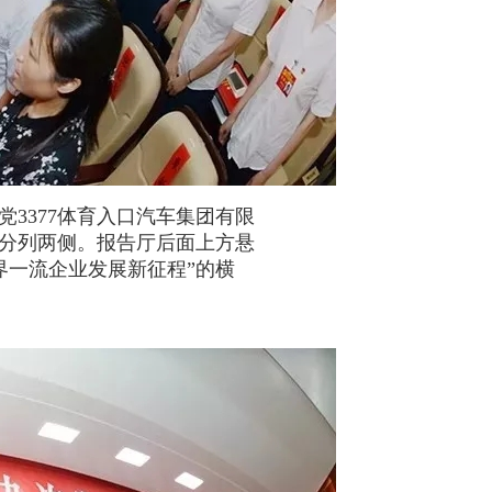
产党3377体育入口汽车集团有限
分列两侧。报告厅后面上方悬
界一流企业发展新征程”的横