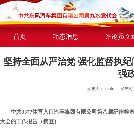
首页
动态消息
评论员文
坚持全面从严治党 强化监督执纪问
强
发布人：admin
发布时间：
中共3377体育入口汽车集团有限公司第八届纪律检查
大会的工作报告（摘登）