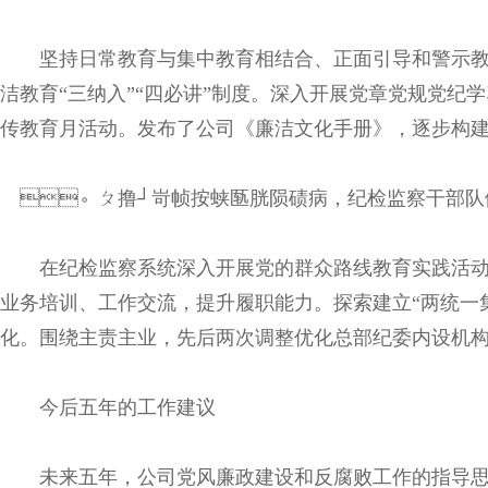
坚持日常教育与集中教育相结合、正面引导和警示教育相结
洁教育“三纳入”“四必讲”制度。深入开展党章党规党
传教育月活动。发布了公司《廉洁文化手册》，逐步构建3
。ㄆ撸┘岢帧按蛱匦胱陨碛病，纪检监察干部
在纪检监察系统深入开展党的群众路线教育实践活动、“三
业务培训、工作交流，提升履职能力。探索建立
化。围绕主责主业，先后两次调整优化总部纪委内设机构
今后五年的工作建议
未来五年，公司党风廉政建设和反腐败工作的指导思想和