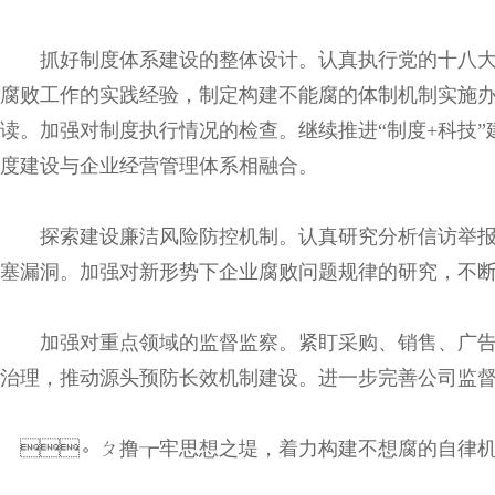
抓好制度体系建设的整体设计。认真执行党的十八大以来
腐败工作的实践经验，制定构建不能腐的体制机制实施办法
读。加强对制度执行情况的检查。继续推进“制度+科
度建设与企业经营管理体系相融合。
探索建设廉洁风险防控机制。认真研究分析信访举报、
塞漏洞。加强对新形势下企业腐败问题规律的研究
加强对重点领域的监督监察。紧盯采购、销售、广
治理，推动源头预防长效机制建设。进一步完善公司监督体系
。ㄆ撸┲牢思想之堤，着力构建不想腐的自律