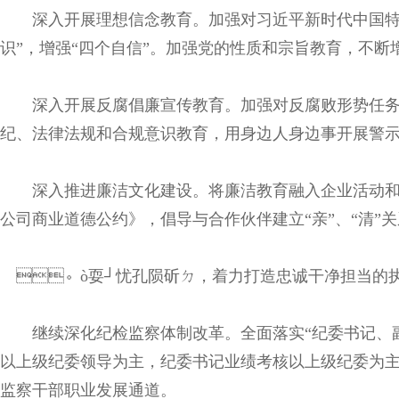
深入开展理想信念教育。加强对习近平新时代中国特
识”，增强“四个自信”。加强党的性质和宗旨教育，不
深入开展反腐倡廉宣传教育。加强对反腐败形势任务的宣
纪、法律法规和合规意识教育，用身边人身边事开展警示
深入推进廉洁文化建设。将廉洁教育融入企业活动和日常管
公司商业道德公约》，倡导与合作伙伴建立“亲”、“清”关系
。ò耍┘忧孔陨斫ㄉ，着力打造忠诚干净担当的
继续深化纪检监察体制改革。全面落实“纪委书记
以上级纪委领导为主，纪委书记业绩考核以上级纪委为主”的要求
监察干部职业发展通道。