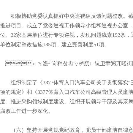
积极协助党委认真抓好中央巡视组反馈问题整改。截至目前
推进项目。成立了党委巡视工作领导小组和巡视办公室，
位、22家基层单位进行专项巡视，发现问题线索192条
单位制定整改措施185项，建立完善制度51项。
。ㄎ澹┘岢种贫冉ㄉ栌胱ㄏ钪卫聿⒅兀喽街
组织制定了《3377体育入口汽车公司关于贯彻落实“
项的规定》和《3377体育入口汽车公司高级管理人员廉洁
度。推进采购领域制度建设。组织开展领导干部及其
腐败工作进一步深化。
（六）坚持开展党规党纪教育，党员干部廉洁自律