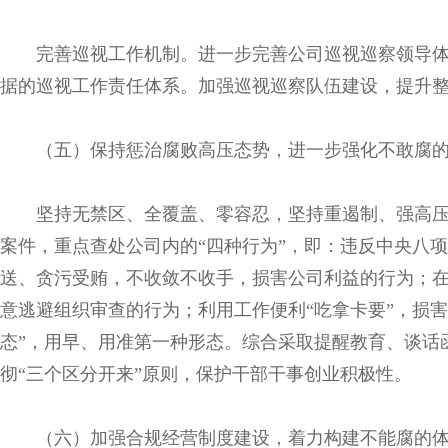
完善巡视工作机制。进一步完善公司巡视巡察领导体制和工作机制
据的巡视工作责任体系。加强巡视巡察队伍建设，提升整体素质
（五）保持惩治腐败高压态势，进一步强化不敢腐的
坚持无禁区、全覆盖、零容忍，坚持重遏制、强
案件，重点查处公司内的“四种行为”，即：违反
送、贪污受贿，不收敛不收手，损害公司利益的行
意逃避组织审查的行为；利用工作便利“吃拿卡要”，损害
态”，用早、用准第一种形态。综合采取提醒教育
彻“三个区分开来”原则，保护干部干事创业积极性。
（六）加强合规经营制度建设，着力构建不能腐的